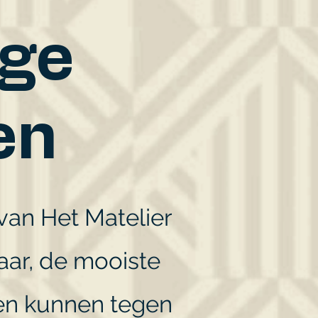
age
en
van Het Matelier
baar, de mooiste
ten kunnen tegen