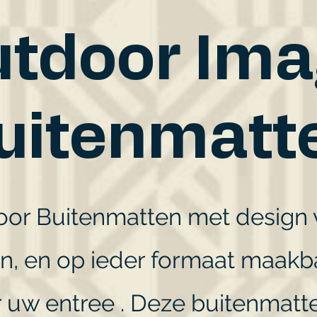
tdoor Im
uitenmatt
or Buitenmatten met design 
ren, en op ieder formaat maak
 uw entree . Deze buitenmat